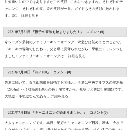
世知辛い世の中ではありますがこの笑顔。これにつきますね。それぞれのチ
ャレンジ、それぞれの夏。皆の笑顔が一番。ガイドもその笑顔に救われま
す。UG...
詳細を見る
2021年7月21日 『親子の冒険も始まりました！』 コメント(0)
今シーズン最初のファミリーキャニオニング！沢遊びは初めてとのことで、
ドキドキの冒険でしたね～。父と母に見守られながら、果敢にチャレンジし
ました！ファミリーキャニオニングは...
詳細を見る
2021年7月20日 『92／100』 コメント(0)
先週に続いて、百名山踏破を目指すお客様と。今週は中央アルプスの空木岳
（2864m）へ！標高差1500mの長丁場ですから、夜明けと共に行動開始です。
大地獄・小地獄なんて恐ろ...
詳細を見る
2021年7月18日 『キャニオニング始まりました。』 コメント(0)
大人キャニオニングです。本日、絶好のキャニオニング日和。増水、冷水で
したがナンノナンノ。貸し切りだったのでおかわり沢山 ガイドUGのテンシ