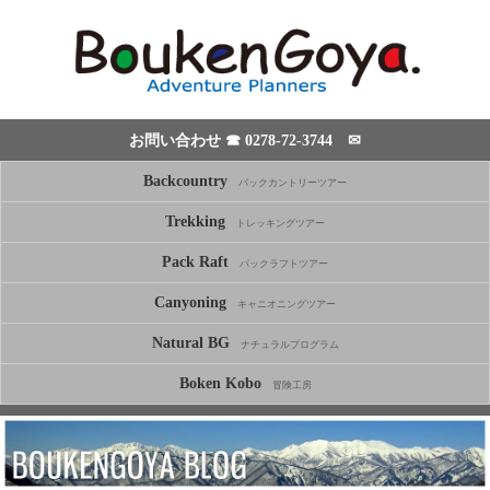
お問い合わせ ☎
0278-72-3744
✉
Backcountry
バックカントリーツアー
Trekking
トレッキングツアー
Pack Raft
パックラフトツアー
Canyoning
キャニオニングツアー
Natural BG
ナチュラルプログラム
Boken Kobo
冒険工房