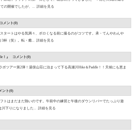
ての開催でしたが、...
詳細を見る
コメント(0)
スタートはやる気満々、ボロくなる前に撮るのがコツです。承・てんやわんや
3杯（笑）。転・癒...
詳細を見る
dle！』 コメント(0)
冒険小屋のコラボツアー第2弾！湯俣山荘に泊まって下る高瀬川Hike＆Paddle！！天候にも恵ま
ント(0)
フトはまだまだ熱いのです。午前中の練習と午後のダウンリバーでたっぷり遊
川下りになりました...
詳細を見る