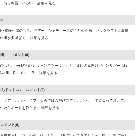
ちり練習。いろい...
詳細を見る
)
UB×冒険小屋のコラボツアー「シャチョーズのご乱心企画・パックラフト北海道
い川が多過ぎて...
詳細を見る
仲間』 コメント(0)
のもと、恒例の那珂川キャンプツーリングとおまけの鬼怒川ダウンリバーに行
い川！良いメシ！良...
詳細を見る
のちドンドコ』 コメント(0)
川ツアー。パックラフトならではの遊び方です。パックして背負って歩いて、
たらボートを膨らま...
詳細を見る
コメント(0)
ト東北トリップ」の第一弾として、山形に行ってきました～！雨と天気に悩ん