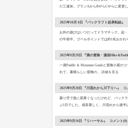
だ三連休。プランAからBやらCやらに変更し
2025年10月 6日 『パックラフト起承転結』 
お外の遊びはいつだってドラマチック。起・
の午前中。ゴールポイントでは約1名おかわり
2025年9月29日 『滴の冒険・湯俣Hike＆Pad
一滴Paddle ＆ Mountain Guideと
れて、素晴らしい冒険の...
詳細を見る
2025年9月20日 『川流れから川下りへ』 コメ
曇り空で急に肌寒くなったけれど、パックラ
ぶ1日でした。成長著しく、川流れから後半は
2025年9月16日 『リハーサル』 コメント(0)