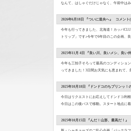
なんて、はしゃぐだけじゃなく、午前中はみっ
2026年6月18日 『ついに道央へ』 コメント(0
今年も行ってきました、北海道！カッパCL
トリップ」です♪今年で6年目のこの企画、良
2025年11月 4日 『良い川、良いメシ、良い
今年も三拍子そろって最高のコンディション
ってきました！3日間お天気にも恵まれて、良
2025年10月18日 『ドンドコのちプリンッ！
今日はリクエストにお応えしてドンドコ利根
今日はこの後バスで移動。スタート地点に着い
2025年10月15日 『んだ！山形、最高だ！』 
新・シャチョーズのご乱心企画「パックラフ