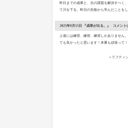
昨日までの成果と、次の課題を解決すべく、今
て川を下る。昨日の失敗から学んだことをしっ
2025年9月15日 『成果が出る。』 コメント(0
上達には練習、練習、練習しかありません。
ても良かったと思います！本番も頑張って！！
« ラフティ