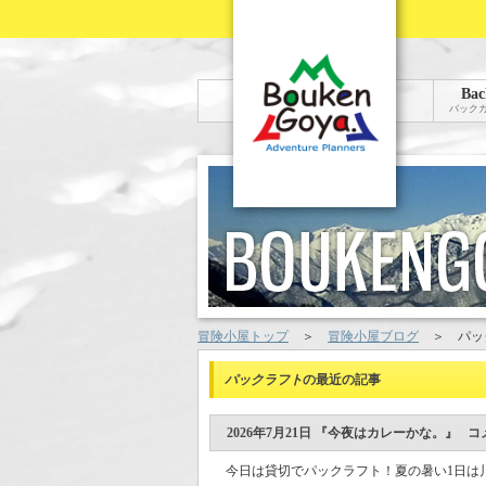
Bac
バック
冒険小屋トップ
＞
冒険小屋ブログ
＞
パッ
パックラフト
の最近の記事
2026年7月21日 『今夜はカレーかな。』 コメ
今日は貸切でパックラフト！夏の暑い1日は