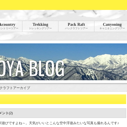
kcountry
Trekking
Pack Raft
Canyoning
カントリーツアー
トレッキングツアー
パックラフトツアー
キャニオニングツアー
クラフトアーカイブ
ント(2)
川遊びですよね～。天気がいいとこんな空中浮遊みたいな写真も撮れるんです♪