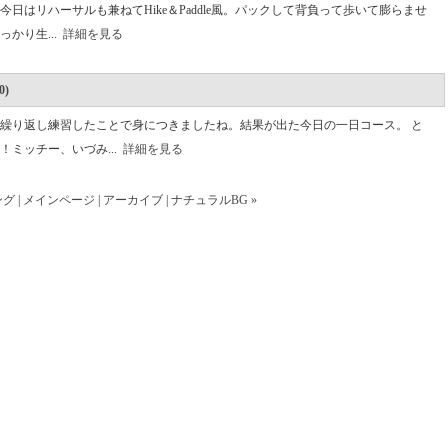
日はリハーサルも兼ねてHike＆Paddle風。パックして背負って歩いて膨らませ
かり生...
詳細を見る
)
繰り返し練習したことで身につきましたね。結果が出た今日の一日コース。 と
ミッチー、いづみ...
詳細を見る
ング
|
メインページ
|
アーカイブ
|
ナチュラルBG »