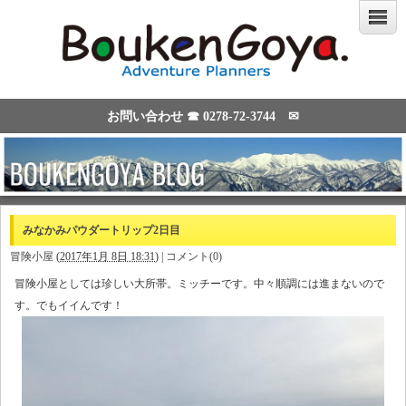
お問い合わせ ☎
0278-72-3744
✉
みなかみパウダートリップ2日目
冒険小屋
(
2017年1月 8日 18:31
)
|
コメント(0)
冒険小屋としては珍しい大所帯。ミッチーです。中々順調には進まないので
す。でもイイんです！