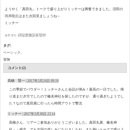
ようやく「真田丸」トークで盛り上がりミッチーは興奮できました。沼田の
河岸段丘はまた次回見ましょうね～
ミッチー
バックカントリー
カテゴリ:
タグ
:
ベーシック
,
冒険
コメント(2)
高橋 賢一
|
2017年3月24日 09:19
この季節でパウダー！ミッチーさんと会話が弾み！最高の一日でした。帰
り道まだ夕方でしたので榛名神社を探したのですが、通り過ぎたようでし
た？なので真田展に行ったら時間アウトで撃沈
ミッチー
|
2017年3月30日 23:14
高橋さん、ツアーご参加ありがとうございました。真田丸展、榛名神
社・・残念。でも次回の楽しみになりましたね。また熱いトークで盛り上