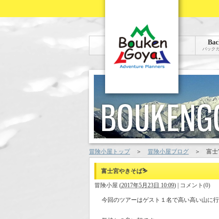
Bac
バック
冒険小屋トップ
＞
冒険小屋ブログ
＞
富士
富士宮やきそば⛷
冒険小屋
(
2017年5月23日 10:09
)
|
コメント(0)
今回のツアーはゲスト１名で高い高い山に行