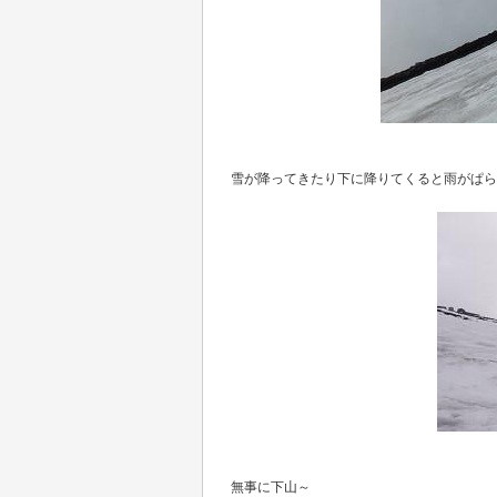
雪が降ってきたり下に降りてくると雨がぱらぱ
無事に下山～