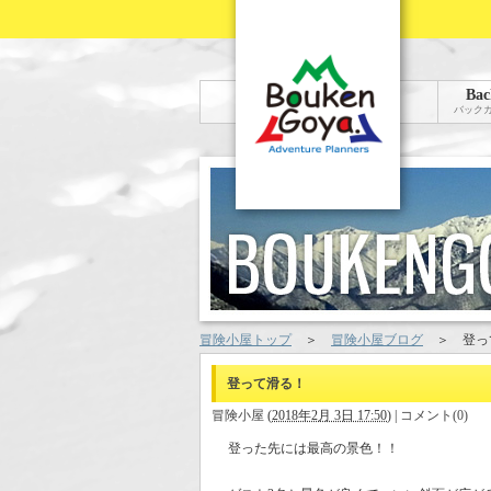
Bac
バック
冒険小屋トップ
＞
冒険小屋ブログ
＞
登っ
登って滑る！
冒険小屋
(
2018年2月 3日 17:50
)
|
コメント(0)
登った先には最高の景色！！