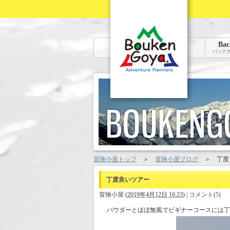
Bac
バック
冒険小屋トップ
＞
冒険小屋ブログ
＞
丁度
丁度良いツアー
冒険小屋
(
2019年4月12日 16:23
)
|
コメント(5)
パウダーとほぼ無風でビギナーコースには丁