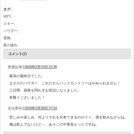
タグ
:
MPT
,
スキー
,
パウダー
,
冒険
,
夜の疲れ
コメント(2)
ナガシマ
|
2020年2月25日 21:39
最高の最終日でした。
まさかのパウダー、これだからバックカントリーはやめられません！
三日間、昼夜を問わずお世話になりました。
有難うございました！
ミッチー
|
2020年2月29日 17:54
苦しみや楽しみ、何よりそれを共有できるのがイイ。酒を飲みながらね。
俺は飲んでないけど～。あそこの中華良かったですね。