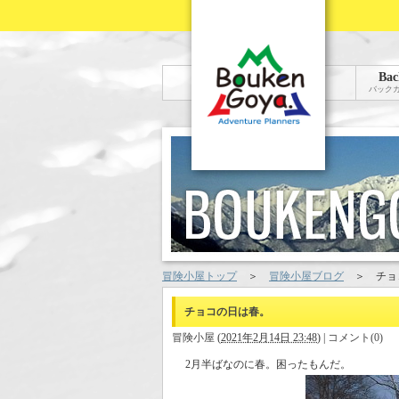
Bac
バック
冒険小屋トップ
＞
冒険小屋ブログ
＞
チョ
チョコの日は春。
冒険小屋
(
2021年2月14日 23:48
)
|
コメント(0)
2月半ばなのに春。困ったもんだ。