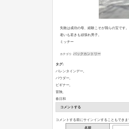
失敗は成功の母、経験こそが我らの宝です。
老いも若きも頑張れ男子。
ミッチー
バックカントリー
カテゴリ:
タグ
:
バレンタインデー
,
パウダー
,
ビギナー
,
冒険
,
春日和
コメントする
コメントする前に
サインイン
することもできま
名前