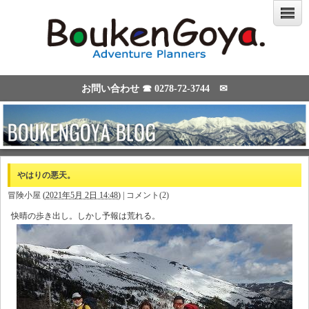
お問い合わせ ☎
0278-72-3744
✉
やはりの悪天。
冒険小屋
(
2021年5月 2日 14:48
)
|
コメント(2)
快晴の歩き出し。しかし予報は荒れる。