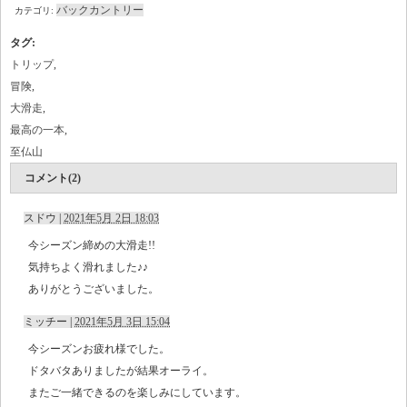
バックカントリー
カテゴリ:
タグ
:
トリップ
,
冒険
,
大滑走
,
最高の一本
,
至仏山
コメント(2)
スドウ
|
2021年5月 2日 18:03
今シーズン締めの大滑走!!
気持ちよく滑れました♪♪
ありがとうございました。
ミッチー
|
2021年5月 3日 15:04
今シーズンお疲れ様でした。
ドタバタありましたが結果オーライ。
またご一緒できるのを楽しみにしています。