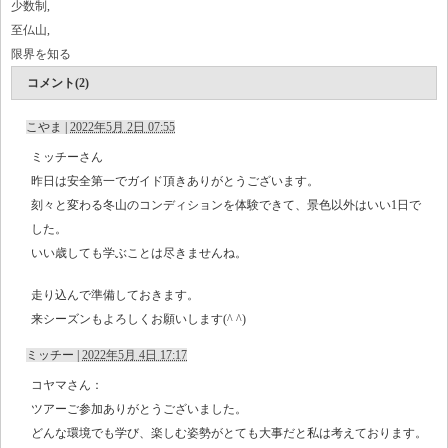
少数制
,
至仏山
,
限界を知る
コメント(2)
こやま
|
2022年5月 2日 07:55
ミッチーさん
昨日は安全第一でガイド頂きありがとうございます。
刻々と変わる冬山のコンディションを体験できて、景色以外はいい1日で
した。
いい歳しても学ぶことは尽きませんね。
走り込んで準備しておきます。
来シーズンもよろしくお願いします(^ ^)
ミッチー
|
2022年5月 4日 17:17
コヤマさん：
ツアーご参加ありがとうございました。
どんな環境でも学び、楽しむ姿勢がとても大事だと私は考えております。