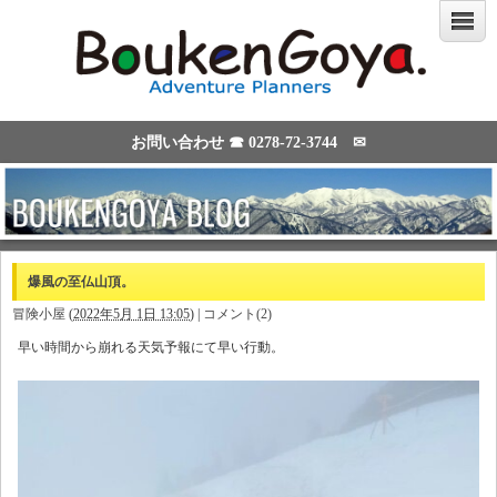
お問い合わせ ☎
0278-72-3744
✉
爆風の至仏山頂。
冒険小屋
(
2022年5月 1日 13:05
)
|
コメント(2)
早い時間から崩れる天気予報にて早い行動。