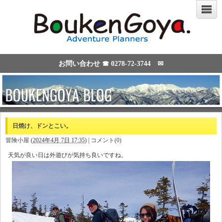
お問い合わせ ☎
0278-72-3744
✉
日焼け、ドンとこい。
冒険小屋
(
2024年4月 7日 17:35
)
|
コメント(0)
天気が良い日は外遊びが気持ち良いですね。