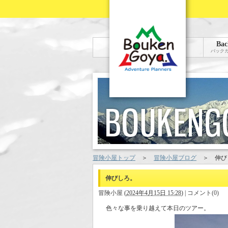
Bac
バック
冒険小屋トップ
＞
冒険小屋ブログ
＞
伸び
伸びしろ。
冒険小屋
(
2024年4月15日 15:28
)
|
コメント(0)
色々な事を乗り越えて本日のツアー。