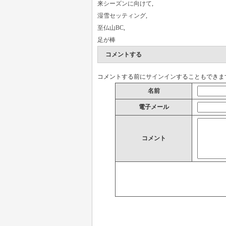
来シーズンに向けて
,
湿雪セッティング
,
至仏山BC
,
足が棒
コメントする
コメントする前に
サインイン
することもできま
名前
電子メール
コメント