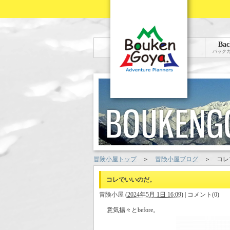
Bac
バック
冒険小屋トップ
＞
冒険小屋ブログ
＞
コレ
コレでいいのだ。
冒険小屋
(
2024年5月 1日 16:09
)
|
コメント(0)
意気揚々とbefore。