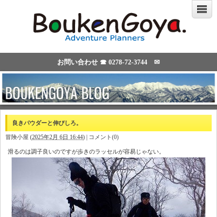
お問い合わせ ☎
0278-72-3744
✉
良きパウダーと伸びしろ。
冒険小屋
(
2025年2月 6日 16:44
)
|
コメント(0)
滑るのは調子良いのですが歩きのラッセルが容易じゃない。