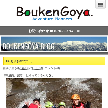
お問い合わせ ☎
0278-72-3744
✉
UGありきのツアー。
冒険小屋
(
2021年8月27日 18:33
)
|
コメント(0)
UG最高、完璧！と帰ってくるなり父。