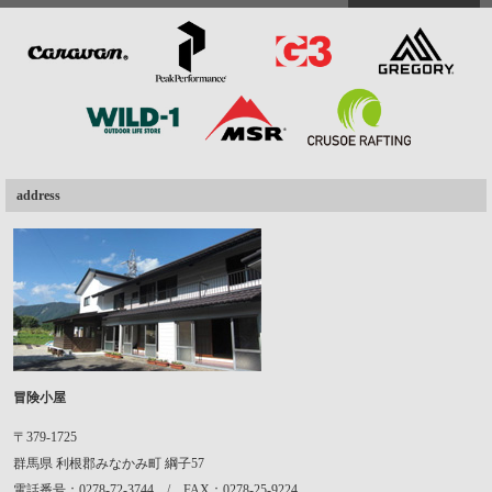
address
冒険小屋
〒379-1725
群馬県
利根郡みなかみ町
綱子57
電話番号：0278-72-3744 / FAX：0278-25-9224