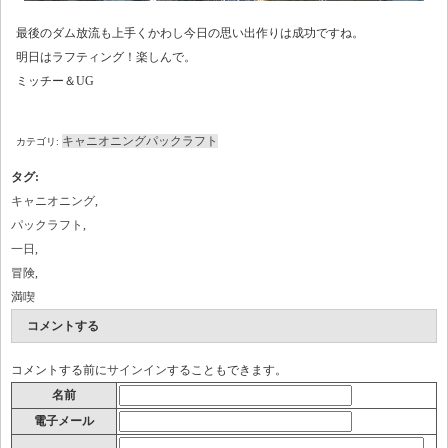
最後のダム放流も上手くかわし今日の思い出作りは成功ですね。
明日はラフティング！楽しんで。
ミッチー＆UG
キャニオニング
パックラフト
カテゴリ:
タグ
:
キャニオニング
,
パックラフト
,
一日
,
冒険
,
満喫
コメントする
コメントする前に
サインイン
することもできます。
名前
電子メール