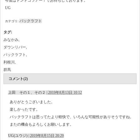
今度はドンドコツアー！でお待ちしております。
UG
パックラフト
カテゴリ:
タグ
:
みなかみ
,
ダウンリバー
,
パックラフト
,
利根川
,
群馬
コメント(2)
上田 その１、その２
|
2019年8月13日 10:12
ありがとうございました。
楽しかったです。
パックラフトは思ってたより軽快で、いろんな可能性がありそうですね。
またの機会もよろしくお願いします。
UG(ユウジ)
|
2019年8月15日 20:29