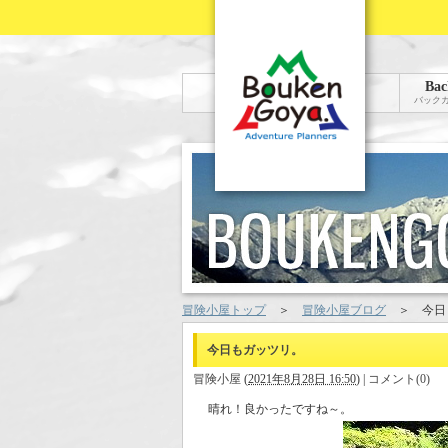
Bac
バック
冒険小屋トップ
＞
冒険小屋ブログ
＞
今日
今日もガッツリ。
冒険小屋
(
2021年8月28日 16:50
)
|
コメント(0)
晴れ！良かったですね～。