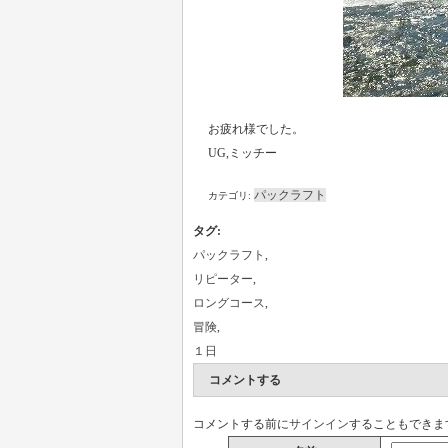
お疲れ様でした。
UG,ミッチー
パックラフト
カテゴリ:
タグ
:
パックラフト
,
リピーター
,
ロングコース
,
冒険
,
１日
コメントする
コメントする前に
サインイン
することもできま