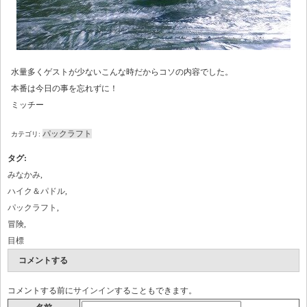
水量多くゲストが少ないこんな時だからコソの内容でした。
本番は今日の事を忘れずに！
ミッチー
パックラフト
カテゴリ:
タグ
:
みなかみ
,
ハイク＆パドル
,
パックラフト
,
冒険
,
目標
コメントする
コメントする前に
サインイン
することもできます。