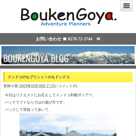
お問い合わせ ☎
0278-72-3744
✉
ドンドコのちプリンッ！のちドンドコ
冒険小屋
(
2025年10月18日 17:25
)
|
コメント(0)
今日はリクエストにお応えしてドンドコ利根川ツアー。
パックラフトならではの遊び方です。
パックして背負って歩いて、