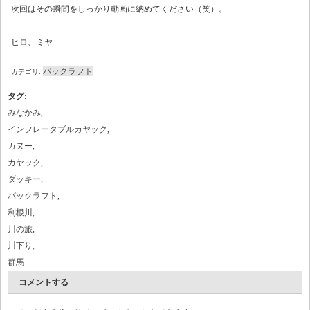
次回はその瞬間をしっかり動画に納めてください（笑）。
ヒロ、ミヤ
パックラフト
カテゴリ:
タグ
:
みなかみ
,
インフレータブルカヤック
,
カヌー
,
カヤック
,
ダッキー
,
パックラフト
,
利根川
,
川の旅
,
川下り
,
群馬
コメントする