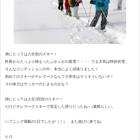
弟にとっては人生初のスキー！
昨夜からたっぷり積もったふかふかの新雪！・・・でも天気は時折吹雪。
そんなコンディションの中、本当によく頑張りました！
初めてのスキーがテレマークなんて小学生はそうそういないぞ！
その体力はサッカーのたまものかな？
姉にとっては人生2回目のスキー！
だけどテレマークスキーで安定した滑りだったね～♪素晴らしい。
ハプニング満載の1日でしたが（！）、また遊びに来てね。
ヒロ