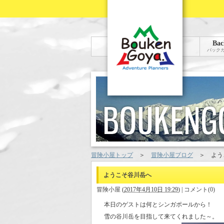
Bac
バック
冒険小屋トップ
＞
冒険小屋ブログ
＞
よう
ようこそ谷川岳へ
冒険小屋
(
2017年4月10日 19:29
)
|
コメント(0)
本日のゲストは何とシンガポールから！
雪の谷川岳を目指して来てくれました～。