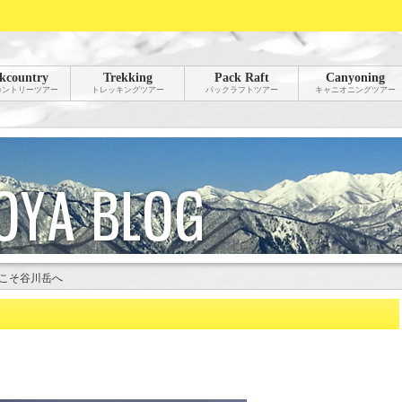
kcountry
Trekking
Pack Raft
Canyoning
カントリーツアー
トレッキングツアー
パックラフトツアー
キャニオニングツアー
こそ谷川岳へ