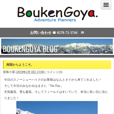
お問い合わせ ☎
0278-72-3744
✉
南国からようこそ。
冒険小屋
(
2018年2月 8日 23:08
)
|
コメント(0)
今日のスノーシューハイクのお客様はなんとタイから来てくれました！
そして今日のみなかみはまさに「The Day」
天気最高、雪も最高。そしてフィールドはすいていて、本当に良い日に当た
りました！