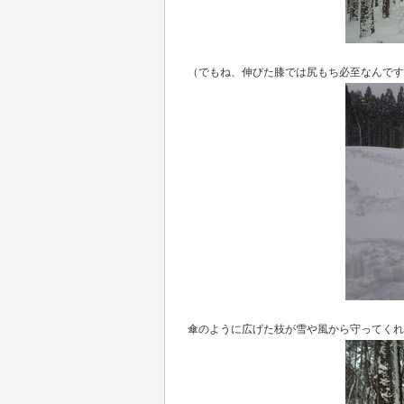
（でもね、伸びた膝では尻もち必至なんです
傘のように広げた枝が雪や風から守ってくれ