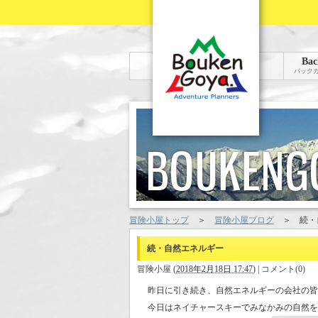
Bac
バック
冒険小屋トップ
＞
冒険小屋ブログ
＞
続・
続・自然エネルギー
冒険小屋
(
2018年2月18日 17:47
)
|
コメント(0)
昨日に引き続き、自然エネルギーの会社の皆
今日はネイチャースキーでみなかみの自然を