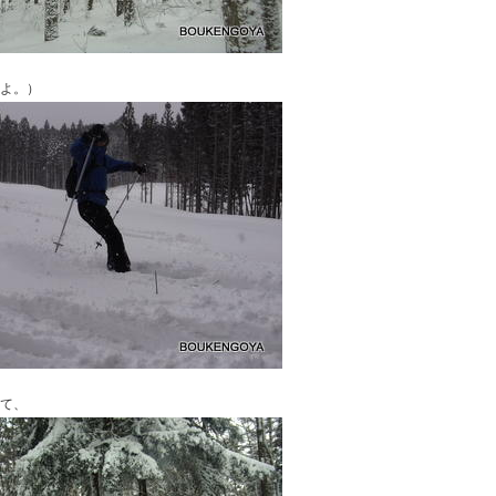
よ。）
て、