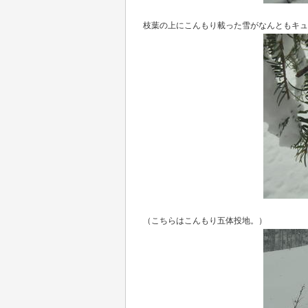
枝葉の上にこんもり載った雪がなんともキュ
（こちらはこんもり五体投地。）