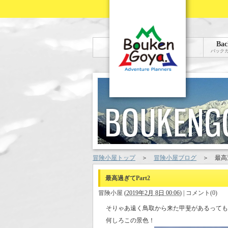
Bac
バック
冒険小屋トップ
＞
冒険小屋ブログ
＞
最高過
最高過ぎてPart2
冒険小屋
(
2019年2月 8日 00:06
)
|
コメント(0)
そりゃあ遠く鳥取から来た甲斐があるっても
何しろこの景色！