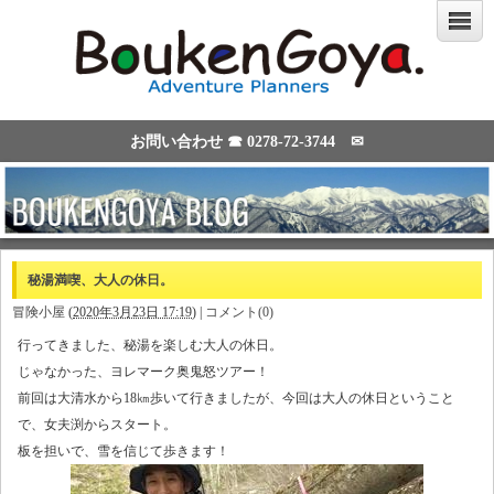
お問い合わせ ☎
0278-72-3744
✉
秘湯満喫、大人の休日。
冒険小屋
(
2020年3月23日 17:19
)
|
コメント(0)
行ってきました、秘湯を楽しむ大人の休日。
じゃなかった、ヨレマーク奥鬼怒ツアー！
前回は大清水から18㎞歩いて行きましたが、今回は大人の休日ということ
で、女夫渕からスタート。
板を担いで、雪を信じて歩きます！