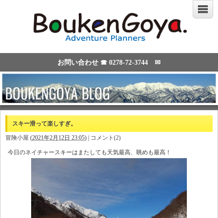
お問い合わせ ☎
0278-72-3744
✉
スキー滑って楽しすぎ。
冒険小屋
(
2021年2月12日 23:05
)
|
コメント(2)
今日のネイチャースキーはまたしても天気最高、眺めも最高！