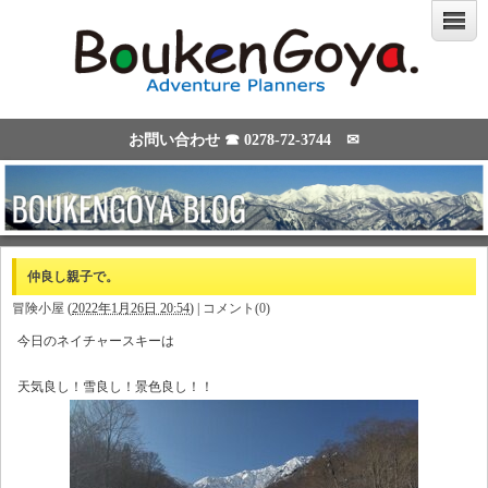
お問い合わせ ☎
0278-72-3744
✉
仲良し親子で。
冒険小屋
(
2022年1月26日 20:54
)
|
コメント(0)
今日のネイチャースキーは
天気良し！雪良し！景色良し！！