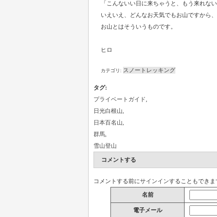
「こんないい日に来ちゃうと、もう来れない
いえいえ、どんなお天気でもお山ですから、
お山とはそういうものです。
ヒロ
スノートレッキング
カテゴリ:
タグ
:
プライベートガイド
,
日光白根山
,
日本百名山
,
群馬
,
雪山登山
コメントする
コメントする前に
サインイン
することもできま
名前
電子メール