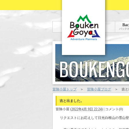
Bac
バック
冒険小屋トップ
＞
冒険小屋ブログ
＞
吉と
吉と出ました。
冒険小屋
(
2022年4月 9日 22:24
)
|
コメント(0)
リクエストにお応えして日光白根山の雪山登