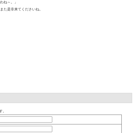
わね～。」
また是非来てくださいね。
す。