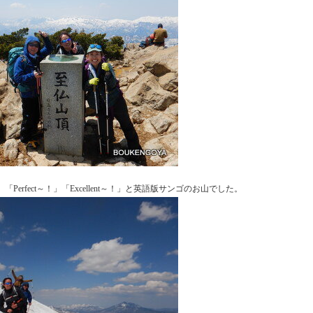
「Perfect～！」「Excellent～！」と英語版サンゴのお山でした。