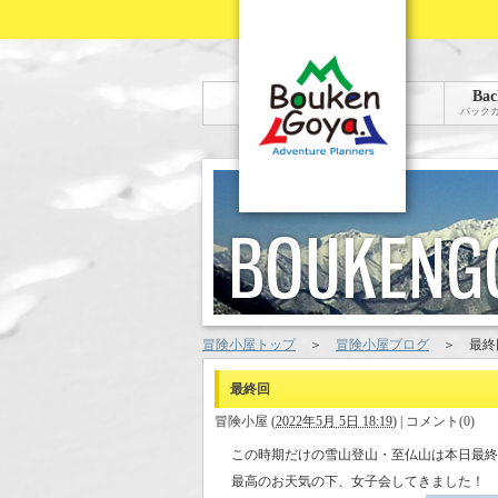
Bac
バック
冒険小屋トップ
＞
冒険小屋ブログ
＞
最終
最終回
冒険小屋
(
2022年5月 5日 18:19
)
|
コメント(0)
この時期だけの雪山登山・至仏山は本日最終
最高のお天気の下、女子会してきました！