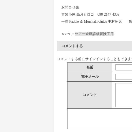
お問合せ先
冒険小屋 高月ヒロコ 090-2147-4359
一滴 Paddle ＆ Mountain Guide 中村昭彦 090
ツアー企画詳細
冒険工房
カテゴリ:
コメントする
コメントする前に
サインイン
することもできま
名前
電子メール
コメント