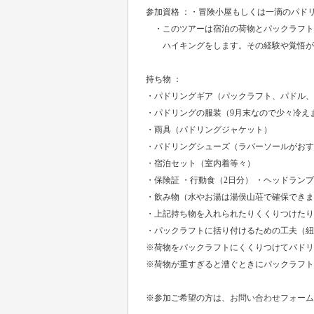
参加資格 ：・冒険小屋もしくは一滴のパド
・このツアーは宿泊の荷物とパックラフトの
ハイキングをします。その経験や覚悟が
持ち物 ：
・パドリングギア（パックラフト、パドル、
・パドリングの服装（9月末なので少々冷え
・雨具（パドリングジャケット）
・パドリングシューズ（ラバーソールがおす
・宿泊セット（室内着等々）
・保険証 ・行動食（2日分） ・ヘッドランプ
・飲み物（水やお湯は湯俣山荘で確保できま
・上記持ち物を入れられたりくくりつけたり
・パックラフトに括り付けるための工夫（紐
※荷物をパックラフトにくくりつけてパドリ
※荷物が重すぎると漕ぐときにパックラフト
※参加ご希望の方は、
お問い合わせフォーム