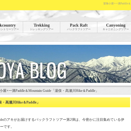
冒険小屋×一滴Paddle＆
kcountry
Trekking
Pack Raft
Canyoning
カントリーツアー
トレッキングツアー
パックラフトツアー
キャニオニングツアー
屋×一滴Paddle＆Mountain Guide「湯俣・高瀬川Hike＆Paddle」
湯俣・高瀬川Hike＆Paddle」
tain Guideのアキがお届けするパックラフトツアー第2弾は、今密かに注目集めている伊
ーです。