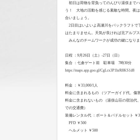
初日は荷物を背負ってのんびり湯俣までハ
う！ 大地の活動を感じる素敵な時間。夜は
合いましょう。
2日目はいよいよ高瀬川をパックラフトで
はたまりません。天気が良ければ北アルプス
みんなのチームワークが成功の鍵になりま
日程 ：9月26日（土）-27日（日）
集合 ：七倉ゲート前 駐車場 7時30分
https://maps.app.goo.gl/CgLcx3P1hrR8KS1d8
料金 ：￥33,000/1人
料金に含まれるもの （ツアーガイド代、傷
料金に含まれないもの （湯俣山荘の宿泊代
での交通費）
装備レンタル代 ：ボート＆パドルセット ￥3,
PFD ￥500
ヘルメット ￥500