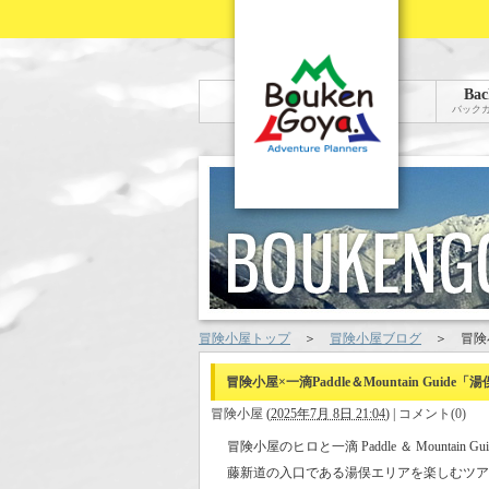
Bac
バック
冒険小屋トップ
＞
冒険小屋ブログ
＞
冒険小
冒険小屋×一滴Paddle＆Mountain Guide「
冒険小屋
(
2025年7月 8日 21:04
)
|
コメント(0)
冒険小屋のヒロと一滴 Paddle ＆ Moun
藤新道の入口である湯俣エリアを楽しむツア