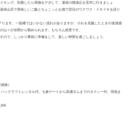
イキング。到着したら荷物をデポして、湯俣の噴湯丘を見学に行きましょ
湯俣山荘で美味しいご飯とちょこっとお酒で翌日のワクワク・ドキドキを語り
下ります。一筋縄ではいかない流れがありますが、それを克服したときの達成感
の山々が谷間から眺められます。もちろん絶景です。
すので、しっかり事前に準備をして、楽しい時間を過ごしましょう。
害保険）
、パックラフトレンタル代、七倉ゲートから高瀬ダムまでのタクシー代、現地ま
000