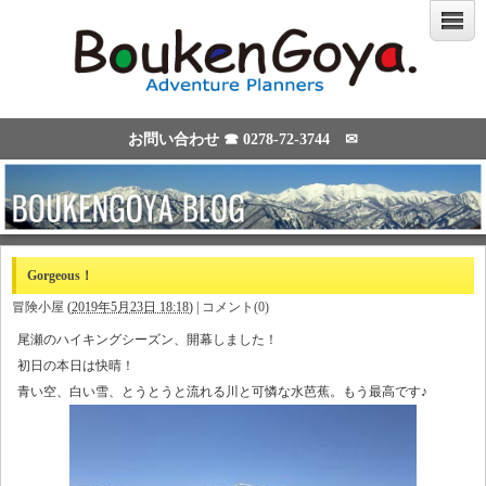
お問い合わせ ☎
0278-72-3744
✉
Gorgeous！
冒険小屋
(
2019年5月23日 18:18
)
|
コメント(0)
尾瀬のハイキングシーズン、開幕しました！
初日の本日は快晴！
青い空、白い雪、とうとうと流れる川と可憐な水芭蕉。もう最高です♪