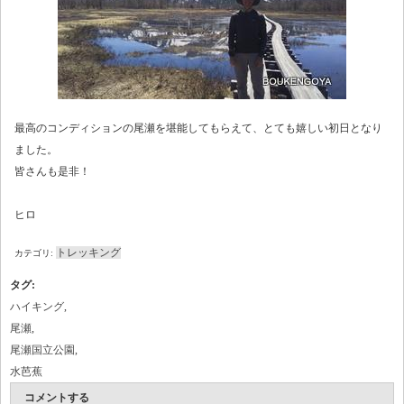
最高のコンディションの尾瀬を堪能してもらえて、とても嬉しい初日となり
ました。
皆さんも是非！
ヒロ
トレッキング
カテゴリ:
タグ
:
ハイキング
,
尾瀬
,
尾瀬国立公園
,
水芭蕉
コメントする