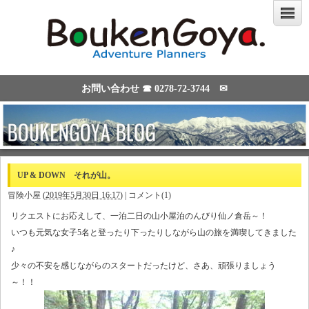
お問い合わせ ☎
0278-72-3744
✉
UP & DOWN それが山。
冒険小屋
(
2019年5月30日 16:17
)
|
コメント(1)
リクエストにお応えして、一泊二日の山小屋泊のんびり仙ノ倉岳～！
いつも元気な女子5名と登ったり下ったりしながら山の旅を満喫してきました
♪
少々の不安を感じながらのスタートだったけど、さあ、頑張りましょう
～！！