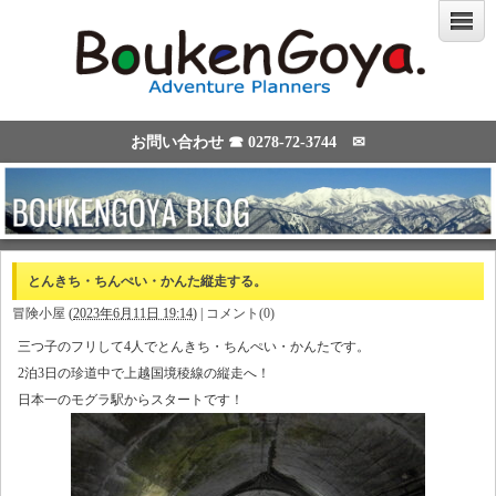
お問い合わせ ☎
0278-72-3744
✉
とんきち・ちんぺい・かんた縦走する。
冒険小屋
(
2023年6月11日 19:14
)
|
コメント(0)
三つ子のフリして4人でとんきち・ちんぺい・かんたです。
2泊3日の珍道中で上越国境稜線の縦走へ！
日本一のモグラ駅からスタートです！