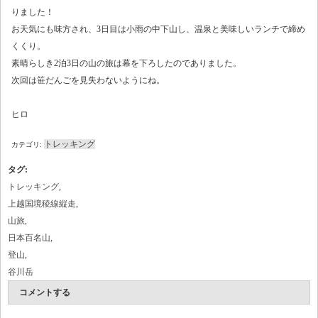
りました！
お天気にも味方され、3日目は小雨の中下山し、温泉と美味しいランチで締め
くくり。
素晴らしき2泊3日の山の旅は幕を下ろしたのでありました。
次回は笹だんごを見失わないようにね。
ヒロ
トレッキング
カテゴリ:
タグ
:
トレッキング
,
上越国境稜線縦走
,
山旅
,
日本百名山
,
登山
,
谷川岳
コメントする