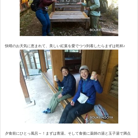
快晴のお天気に恵まれて、美しい紅葉を愛でつつ到着したらまずは乾杯♪
夕食前にひとっ風呂～！まずは青湯。そして食後に薬師の湯と玉子湯で満点