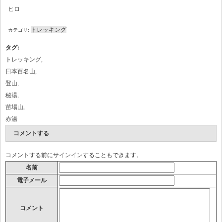
ヒロ
トレッキング
カテゴリ:
タグ
:
トレッキング
,
日本百名山
,
登山
,
秘湯
,
苗場山
,
赤湯
コメントする
コメントする前に
サインイン
することもできます。
名前
電子メール
コメント