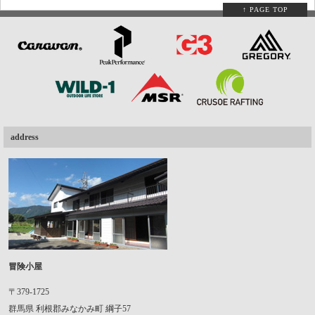
↑ PAGE TOP
address
冒険小屋
〒379-1725
群馬県
利根郡みなかみ町
綱子57