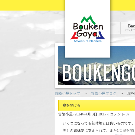
Bac
バック
冒険小屋トップ
＞
冒険小屋ブログ
＞
扉を
扉を開ける
冒険小屋
(
2024年4月 3日 19:17
)
|
コメント(0)
いくつになっても初体験とは良いものです。
美しき姉妹愛に支えられて、また1つ扉を開