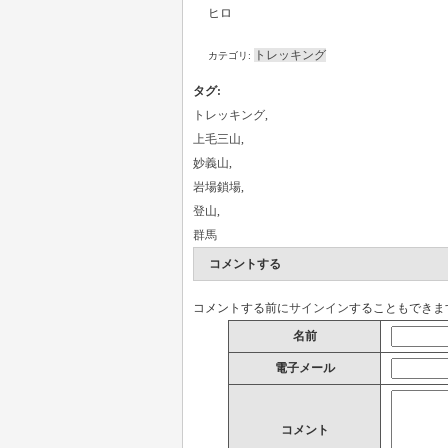
ヒロ
トレッキング
カテゴリ:
タグ
:
トレッキング
,
上毛三山
,
妙義山
,
岩場鎖場
,
登山
,
群馬
コメントする
コメントする前に
サインイン
することもできま
名前
電子メール
コメント